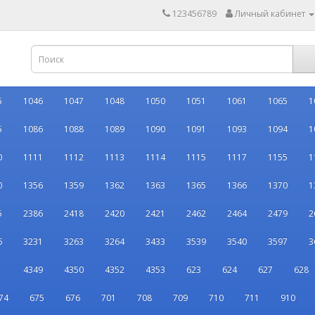
123456789
Личный кабинет
5
1046
1047
1048
1050
1051
1061
1065
1
5
1086
1088
1089
1090
1091
1093
1094
1
0
1111
1112
1113
1114
1115
1117
1155
1
0
1356
1359
1362
1363
1365
1366
1370
1
5
2386
2418
2420
2421
2462
2464
2479
2
6
3231
3263
3264
3433
3539
3540
3597
3
1
4349
4350
4352
4353
623
624
627
628
74
675
676
701
708
709
710
711
910