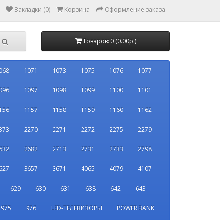
Закладки (0)
Корзина
Оформление заказа
Товаров: 0 (0.00р.)
068
1071
1073
1075
1076
1077
096
1097
1098
1099
1100
1101
156
1157
1158
1159
1160
1162
373
2270
2271
2272
2275
2279
632
2682
2713
2731
2733
2798
627
3657
3671
4065
4079
4107
629
630
631
638
642
643
975
976
LED-ТЕЛЕВИЗОРЫ
POWER BANK