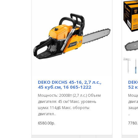
DEKO DKCHS 45-16, 2,7 л.с.,
DEKO
45 куб.см, 16 065-1222
52 к
Мощность: 2000Вт (2,7 л.с.) Объем
Мощно
двигателя: 45 см? Макс. уровень
двига
шума: 114дБ Макс. обороты
защит
двигател..
..
6580.00р.
7780.