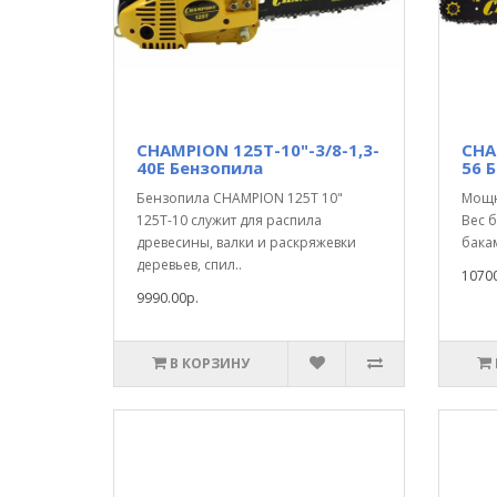
CHAMPION 125T-10"-3/8-1,3-
CHA
40Е Бензопила
56 
Бензопила CHAMPION 125T 10"
Мощно
125T-10 служит для распила
Вес 
древесины, валки и раскряжевки
бакам
деревьев, спил..
10700
9990.00р.
В КОРЗИНУ