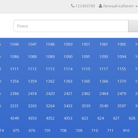
123456789
Личный кабинет
5
1046
1047
1048
1050
1051
1061
1065
1
5
1086
1088
1089
1090
1091
1093
1094
1
0
1111
1112
1113
1114
1115
1117
1155
1
0
1356
1359
1362
1363
1365
1366
1370
1
5
2386
2418
2420
2421
2462
2464
2479
2
6
3231
3263
3264
3433
3539
3540
3597
3
1
4349
4350
4352
4353
623
624
627
628
74
675
676
701
708
709
710
711
910