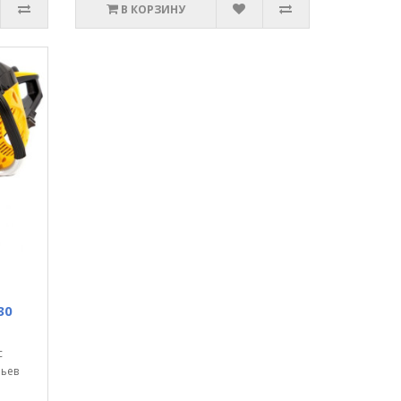
В КОРЗИНУ
30
с
ньев