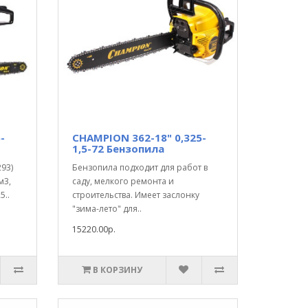
-
CHAMPION 362-18" 0,325-
1,5-72 Бензопила
93)
Бензопила подходит для работ в
м3,
саду, мелкого ремонта и
5..
строительства. Имеет заслонку
"зима-лето" для..
15220.00р.
В КОРЗИНУ