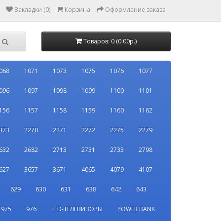
Закладки (0)
Корзина
Оформление заказа
Товаров: 0 (0.00р.)
068
1071
1073
1075
1076
1077
096
1097
1098
1099
1100
1101
156
1157
1158
1159
1160
1162
373
2270
2271
2272
2275
2279
632
2682
2713
2731
2733
2798
627
3657
3671
4065
4079
4107
629
630
631
638
642
643
975
976
LED-ТЕЛЕВИЗОРЫ
POWER BANK