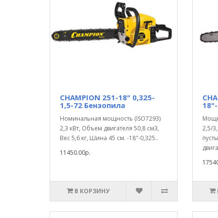
CHAMPION 251-18" 0,325-
CHA
1,5-72 Бензопила
18"-
Номинальная мощность (ISO7293)
Мощно
2,3 кВт, Объем двигателя 50,8 см3,
2,5/3
Вес 5,6 кг, Шина 45 см. -18"-0,325..
пусты
двига
11450.00р.
17540
В КОРЗИНУ